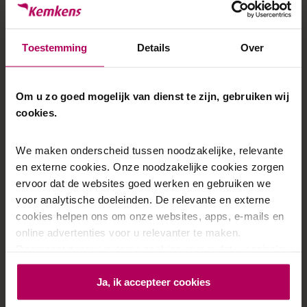
0 / 180
Toestemming
Details
Over
Om u zo goed mogelijk van dienst te zijn, gebruiken wij
cookies.
Toestemming
*
privacybeleid
We maken onderscheid tussen noodzakelijke, relevante
Ja, ik ga akkoord met het
.
en externe cookies. Onze noodzakelijke cookies zorgen
ervoor dat de websites goed werken en gebruiken we
voor analytische doeleinden. De relevante en externe
Verzenden
cookies helpen ons om onze websites, apps, e-mails en
online advertenties voor u relevanter te maken.
Daarnaast zorgen externe cookies ervoor dat u pagina's
kunt delen via social media en u relevante advertenties te
Ja, ik accepteer cookies
zien krijgt op andere websites. Door op 'Ja, ik accepteer
Onze
bezoekadressen
cookies' te drukken, geeft u aan dat u akkoord bent met