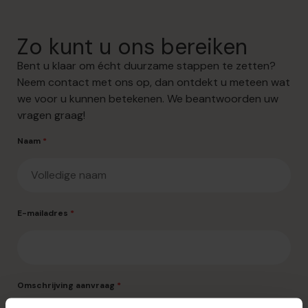
Zo kunt u ons bereiken
Bent u klaar om écht duurzame stappen te zetten?
Neem contact met ons op, dan ontdekt u meteen wat
we voor u kunnen betekenen. We beantwoorden uw
vragen graag!
Naam
*
E-mailadres
*
Omschrijving aanvraag
*