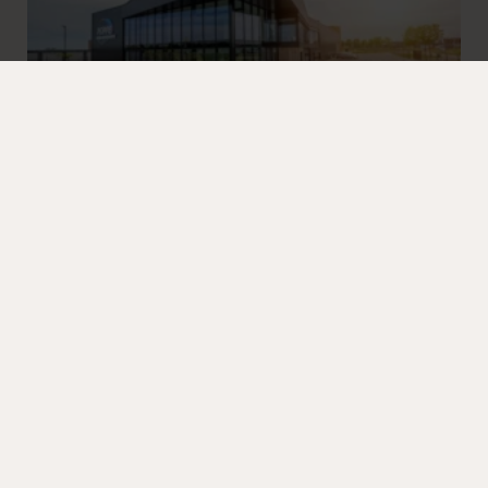
Goes / Hulst
Columbusweg 2
4462 HB Goes
Geffen
Bedrijvenweg 7