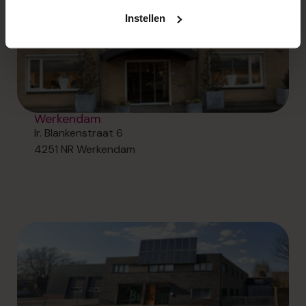
het gebruik van cookies en de verzameling van
Instellen
informatie op de websites van
E.ON groep
. Meer weten?
In onze leest u meer over ons privacybeleid. Bij 'instellen'
leest u meer over cookies en past u uw
cookievoorkeuren aan.
Werkendam
Ir. Blankenstraat 6
4251 NR Werkendam