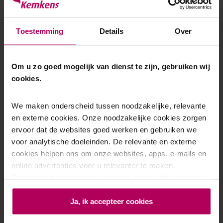
Van installatie tot revisie en recycling
Wat gebeurt er eigenlijk met een cv-ketel
na 18 jaar trouwe dienst?
Toestemming
Details
Over
Waar gaat het materiaal naartoe?
En hoe zorgen we ervoor dat het niet
verloren gaat?
Om u zo goed mogelijk van dienst te zijn, gebruiken wij
cookies.
In de videoserie De Ketel Keten nemen we u mee
achter de schermen van de volledige ketelketen. U ziet
hoe we met Van Munster en Inexeon inzetten op
We maken onderscheid tussen noodzakelijke, relevante
maximale levensduur van ketels en slim hergebruik van
en externe cookies. Onze noodzakelijke cookies zorgen
materialen.
ervoor dat de websites goed werken en gebruiken we
voor analytische doeleinden. De relevante en externe
Want duurzaamheid? Dat doen we gewoon!
cookies helpen ons om onze websites, apps, e-mails en
online advertenties voor u relevanter te maken.
Daarnaast zorgen externe cookies ervoor dat u pagina's
kunt delen via social media en u relevante advertenties te
Ja, ik accepteer cookies
zien krijgt op andere websites. Door op 'Ja, ik accepteer
cookies' te drukken, geeft u aan dat u akkoord bent met