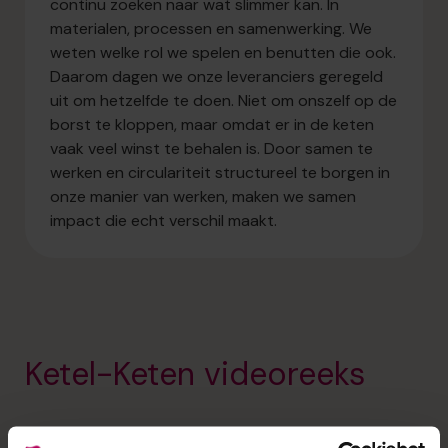
continu zoeken naar wat slimmer kan. In
materialen, processen en samenwerking. We
weten welke rol we spelen en benutten die ook.
Daarom dagen we onze leveranciers geregeld
uit om hetzelfde te doen. Niet om onszelf op de
borst te kloppen, maar omdat er in de keten
vaak veel winst te behalen is. Door samen te
werken en circulariteit structureel te borgen in
onze manier van werken, maken we samen
impact die echt verschil maakt.
Ketel-Keten videoreeks