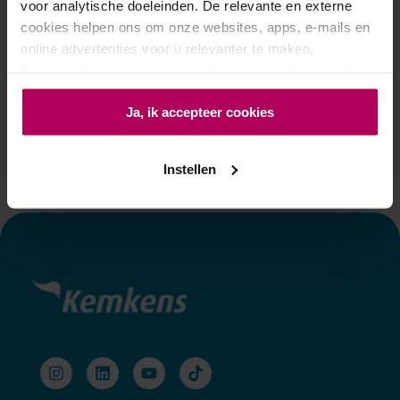
voor analytische doeleinden. De relevante en externe
cookies helpen ons om onze websites, apps, e-mails en
online advertenties voor u relevanter te maken.
Daarnaast zorgen externe cookies ervoor dat u pagina's
kunt delen via social media en u relevante advertenties te
Ja, ik accepteer cookies
zien krijgt op andere websites. Door op 'Ja, ik accepteer
cookies' te drukken, geeft u aan dat u akkoord bent met
het gebruik van cookies en de verzameling van
Instellen
informatie op de websites van
E.ON groep
. Meer weten?
In onze leest u meer over ons privacybeleid. Bij 'instellen'
leest u meer over cookies en past u uw
cookievoorkeuren aan.