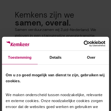
Kemkens zijn we
samen, overal.
Samen verduurzamen wij Zuid-Nederland. We
geloven in een stapsgewijze energietransitie,
door slim gebruik te maken van
bewezen oplossingen.
Dat doen we vanuit 14 locaties in Midden-
Toestemming
Details
Over
en Zuid-Nederland
(Oss 3 vestigingen, Helmond, Oosterhout,
Koudekerke, Hulst,
Om u zo goed mogelijk van dienst te zijn, gebruiken wij
Bergen op Zoom, Nieuwegein, Geffen,
cookies.
Werkendam, Berg en
Terblijt, Zevenaar en Winterswijk), met overal
We maken onderscheid tussen noodzakelijke, relevante
weer andere
en externe cookies. Onze noodzakelijke cookies zorgen
expertises.
ervoor dat de websites goed werken en gebruiken we